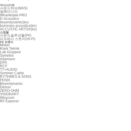
자사사이트
사운드허브(MAS)
엠팩미디어
Wharfedale PRO
D-Acoustics
beyerdynamic(ko)
borresen-acoustics(ko)
ACCUSTIC ARTS®(ko)
쇼핑몰
사운드솔루션몰(PA)
리프레시 스토어(Hi-Fi)
PA 브랜드
Midas
Klark Teknik
Lab.Gruppen
Symetrix
Adamson
DPA
RCF
TT+AUDIO
Sommer Cable
RYTHMES & SONS
FENIX
Beyerdynamic
Denon
ZERO-OHM
VISIONARY
Wisycom
RF Explorer