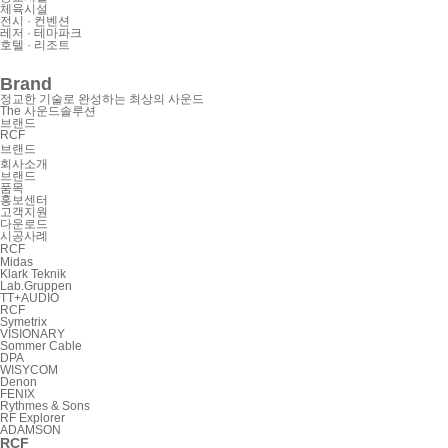
체육시설
전시 · 컨벤션
레저 · 테마파크
호텔 · 리조트
Brand
정교한 기술로 완성하는 최상의 사운드
The 사운드솔루션
브랜드
RCF
브랜드
회사소개
브랜드
품목
홍보센터
고객지원
다운로드
시공사례
RCF
Midas
Klark Teknik
Lab.Gruppen
TT+AUDIO
RCF
Symetrix
VISIONARY
Sommer Cable
DPA
WISYCOM
Denon
FENIX
Rythmes & Sons
RF Explorer
ADAMSON
RCF