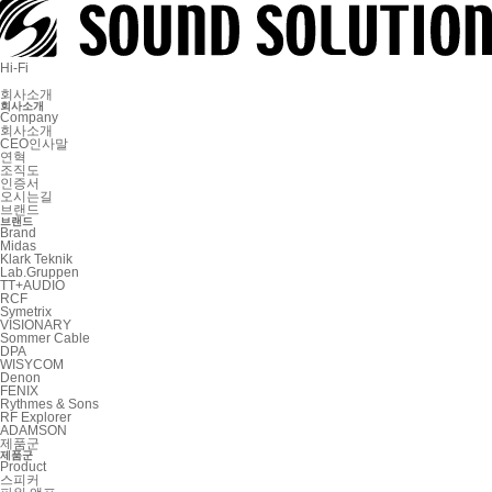
Hi-Fi
회사소개
회사소개
Company
회사소개
CEO인사말
연혁
조직도
인증서
오시는길
브랜드
브랜드
Brand
Midas
Klark Teknik
Lab.Gruppen
TT+AUDIO
RCF
Symetrix
VISIONARY
Sommer Cable
DPA
WISYCOM
Denon
FENIX
Rythmes & Sons
RF Explorer
ADAMSON
제품군
제품군
Product
스피커