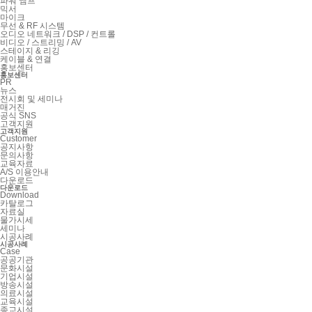
파워 앰프
믹서
마이크
무선 & RF 시스템
오디오 네트워크 / DSP / 컨트롤
비디오 / 스트리밍 / AV
스테이지 & 리깅
케이블 & 연결
홍보센터
홍보센터
PR
뉴스
전시회 및 세미나
매거진
공식 SNS
고객지원
고객지원
Customer
공지사항
문의사항
교육자료
A/S 이용안내
다운로드
다운로드
Download
카탈로그
자료실
물가시세
세미나
시공사례
시공사례
Case
공공기관
문화시설
기업시설
방송시설
의료시설
교육시설
종교시설