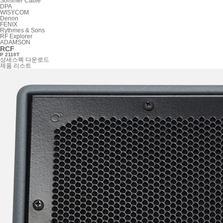
Sommer Cable
DPA
WISYCOM
Denon
FENIX
Rythmes & Sons
RF Explorer
ADAMSON
RCF
P 2110T
상세스펙
다운로드
제품 리스트