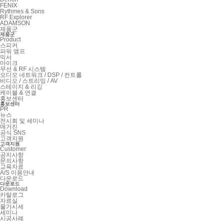
FENIX
Rythmes & Sons
RF Explorer
ADAMSON
제품군
제품군
Product
스피커
파워 앰프
믹서
마이크
무선 & RF 시스템
오디오 네트워크 / DSP / 컨트롤
비디오 / 스트리밍 / AV
스테이지 & 리깅
케이블 & 연결
홍보센터
홍보센터
PR
뉴스
전시회 및 세미나
매거진
공식 SNS
고객지원
고객지원
Customer
공지사항
문의사항
교육자료
A/S 이용안내
다운로드
다운로드
Download
카탈로그
자료실
물가시세
세미나
시공사례