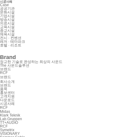
시공사례
Case
공공기관
문화시설
기업시설
방송시설
의료시설
교육시설
종교시설
체육시설
전시 · 컨벤션
레저 · 테마파크
호텔 · 리조트
Brand
정교한 기술로 완성하는 최상의 사운드
The 사운드솔루션
브랜드
RCF
브랜드
회사소개
브랜드
품목
홍보센터
고객지원
다운로드
시공사례
RCF
Midas
Klark Teknik
Lab.Gruppen
TT+AUDIO
RCF
Symetrix
VISIONARY