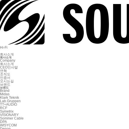
Hi-Fi
회사소개
회사소개
Company
회사소개
CEO인사말
연혁
조직도
인증서
오시는길
브랜드
브랜드
Brand
Midas
Klark Teknik
Lab.Gruppen
TT+AUDIO
RCF
Symetrix
VISIONARY
Sommer Cable
DPA
WISYCOM
Denon