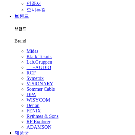
인증서
오시는길
브랜드
브랜드
Brand
Midas
Klark Teknik
Lab.Gruppen
TT+AUDIO
RCF
Symetrix
VISIONARY
Sommer Cable
DPA
WISYCOM
Denon
FENIX
Rythmes & Sons
RF Explorer
ADAMSON
제품군