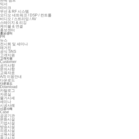
파워 앰프
믹서
마이크
무선 & RF 시스템
오디오 네트워크 / DSP / 컨트롤
비디오 / 스트리밍 / AV
스테이지 & 리깅
케이블 & 연결
홍보센터
홍보센터
PR
뉴스
전시회 및 세미나
매거진
공식 SNS
고객지원
고객지원
Customer
공지사항
문의사항
교육자료
A/S 이용안내
다운로드
다운로드
Download
카탈로그
자료실
물가시세
세미나
시공사례
시공사례
Case
공공기관
문화시설
기업시설
방송시설
의료시설
교육시설
종교시설