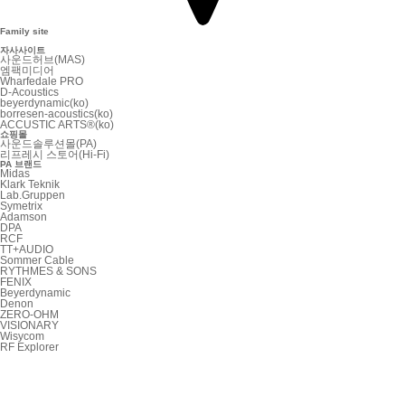
Family site
자사사이트
사운드허브(MAS)
엠팩미디어
Wharfedale PRO
D-Acoustics
beyerdynamic(ko)
borresen-acoustics(ko)
ACCUSTIC ARTS®(ko)
쇼핑몰
사운드솔루션몰(PA)
리프레시 스토어(Hi-Fi)
PA 브랜드
Midas
Klark Teknik
Lab.Gruppen
Symetrix
Adamson
DPA
RCF
TT+AUDIO
Sommer Cable
RYTHMES & SONS
FENIX
Beyerdynamic
Denon
ZERO-OHM
VISIONARY
Wisycom
RF Explorer