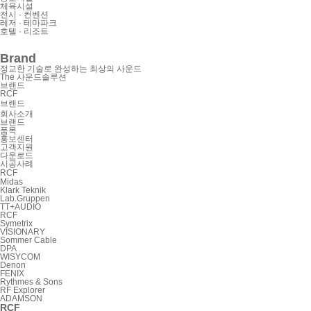
체육시설
전시 · 컨벤션
레저 · 테마파크
호텔 · 리조트
Brand
정교한 기술로 완성하는 최상의 사운드
The 사운드솔루션
브랜드
RCF
브랜드
회사소개
브랜드
품목
홍보센터
고객지원
다운로드
시공사례
RCF
Midas
Klark Teknik
Lab.Gruppen
TT+AUDIO
RCF
Symetrix
VISIONARY
Sommer Cable
DPA
WISYCOM
Denon
FENIX
Rythmes & Sons
RF Explorer
ADAMSON
RCF