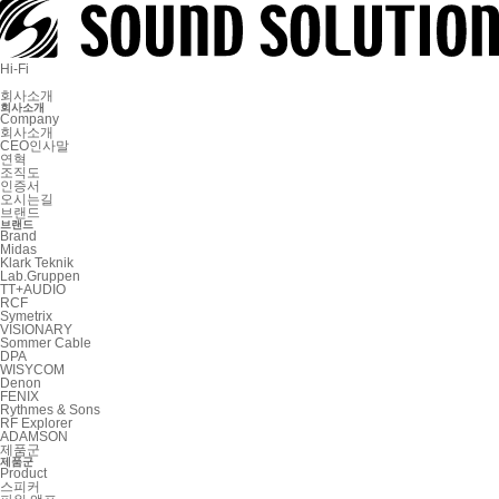
Hi-Fi
회사소개
회사소개
Company
회사소개
CEO인사말
연혁
조직도
인증서
오시는길
브랜드
브랜드
Brand
Midas
Klark Teknik
Lab.Gruppen
TT+AUDIO
RCF
Symetrix
VISIONARY
Sommer Cable
DPA
WISYCOM
Denon
FENIX
Rythmes & Sons
RF Explorer
ADAMSON
제품군
제품군
Product
스피커