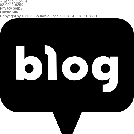
서울 영등포(A/S)
02-6949-6290
Privacy policy
Family Site
Copyright by © 2025 SoundSolution ALL RIGHT RESERVED.